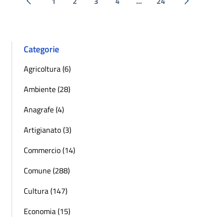
1
2
3
4
...
24
« Precedente
Successi
Categorie
Agricoltura (6)
Ambiente (28)
Anagrafe (4)
Artigianato (3)
Commercio (14)
Comune (288)
Cultura (147)
Economia (15)