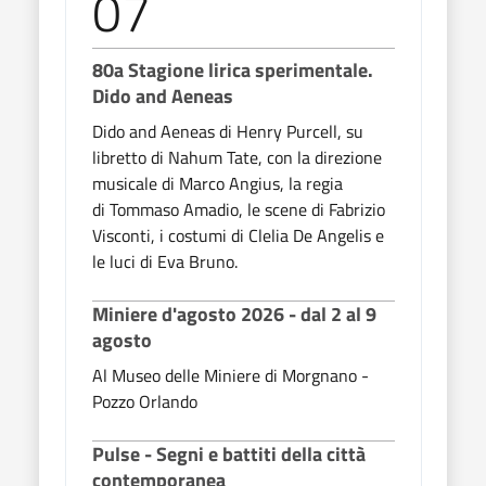
07
0
80a Stagione lirica sperimentale.
80a 
Dido and Aeneas
Dido
Dido and Aeneas di Henry Purcell, su
Dido 
libretto di Nahum Tate, con la direzione
libre
musicale di Marco Angius, la regia
music
di Tommaso Amadio, le scene di Fabrizio
di To
Visconti, i costumi di Clelia De Angelis e
Visco
le luci di Eva Bruno.
le lu
Miniere d'agosto 2026 - dal 2 al 9
Mini
agosto
ago
Al Museo delle Miniere di Morgnano -
Al M
Pozzo Orlando
Pozz
Pulse - Segni e battiti della città
Puls
contemporanea
con