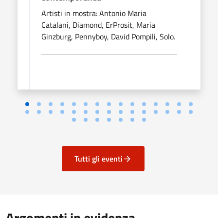
Artisti in mostra: Antonio Maria
Artis
Catalani, Diamond, ErProsit, Maria
Catal
Ginzburg, Pennyboy, David Pompili, Solo.
Ginzb
Tutti gli eventi
Argomenti in evidenza