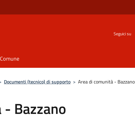
Seguici su
il Comune
>
Documenti (tecnico) di supporto
>
Area di comunità - Bazzano 
à - Bazzano