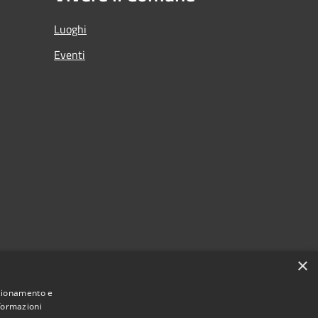
Luoghi
Eventi
×
nzionamento e
nformazioni