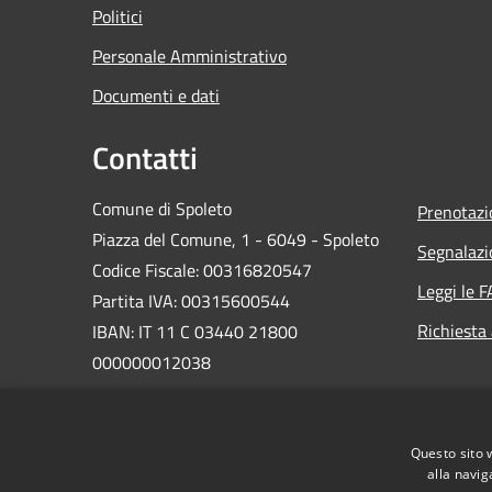
Politici
Personale Amministrativo
Documenti e dati
Contatti
Comune di Spoleto
Prenotaz
Piazza del Comune, 1 - 6049 - Spoleto
Segnalazi
Codice Fiscale: 00316820547
Leggi le 
Partita IVA: 00315600544
Richiesta
IBAN: IT 11 C 03440 21800
000000012038
PEC:
comune.spoleto@postacert.umbria.it
Questo sito 
Centralino Unico: 0743 2181
alla navig