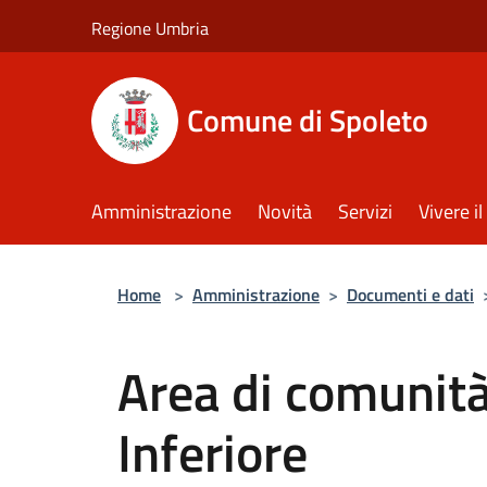
Salta al contenuto principale
Regione Umbria
Comune di Spoleto
Amministrazione
Novità
Servizi
Vivere 
Home
>
Amministrazione
>
Documenti e dati
Area di comunit
Inferiore