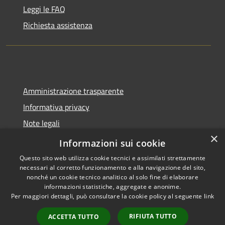
Leggi le FAQ
Richiesta assistenza
Amministrazione trasparente
Informativa privacy
Note legali
×
Dichiarazione di accessibilità
Informazioni sui cookie
Questo sito web utilizza cookie tecnici e assimilati strettamente
necessari al corretto funzionamento e alla navigazione del sito,
nonché un cookie tecnico analitico al solo fine di elaborare
informazioni statistiche, aggregate e anonime.
RSS
Copyright © 2026 • Comune di
Per maggiori dettagli, può consultare la cookie policy al seguente
link
Accessibilità
Spoleto • Powered by
Privacy
Municipium
Accesso
•
RIFIUTA TUTTO
ACCETTA TUTTO