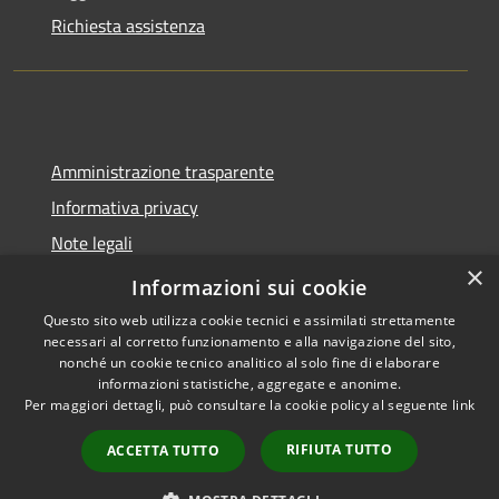
Richiesta assistenza
Amministrazione trasparente
Informativa privacy
Note legali
×
Dichiarazione di accessibilità
Informazioni sui cookie
Questo sito web utilizza cookie tecnici e assimilati strettamente
necessari al corretto funzionamento e alla navigazione del sito,
nonché un cookie tecnico analitico al solo fine di elaborare
informazioni statistiche, aggregate e anonime.
RSS
Copyright © 2026 • Comune di
Per maggiori dettagli, può consultare la cookie policy al seguente
link
Accessibilità
Spoleto • Powered by
Privacy
Municipium
Accesso
•
RIFIUTA TUTTO
ACCETTA TUTTO
Cookie
redazione
Mappa del sito