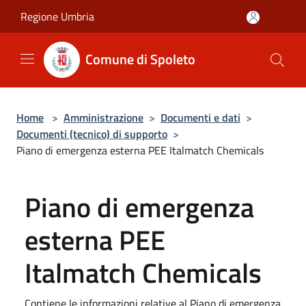
Salta al contenuto principale
Regione Umbria
Comune di Spoleto
Home
>
Amministrazione
>
Documenti e dati
>
Documenti (tecnico) di supporto
>
Piano di emergenza esterna PEE Italmatch Chemicals
Piano di emergenza
esterna PEE
Italmatch Chemicals
Contiene le informazioni relative al Piano di emergenza