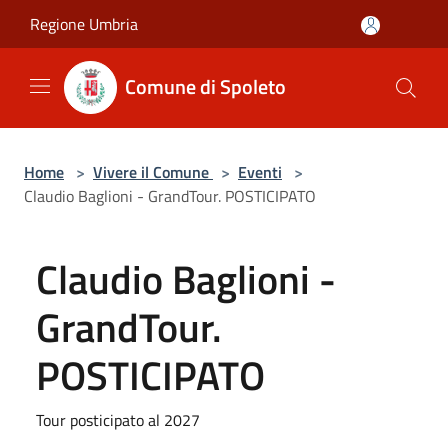
Salta al contenuto principale
Regione Umbria
Comune di Spoleto
Home
>
Vivere il Comune
>
Eventi
>
Claudio Baglioni - GrandTour. POSTICIPATO
Claudio Baglioni -
GrandTour.
POSTICIPATO
Tour posticipato al 2027