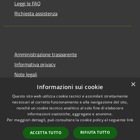
Leggi le FAQ
Richiesta assistenza
Amministrazione trasparente
Informativa privacy
Note legali
×
Dichiarazione di accessibilità
Informazioni sui cookie
Questo sito web utilizza cookie tecnici e assimilati strettamente
necessari al corretto funzionamento e alla navigazione del sito,
nonché un cookie tecnico analitico al solo fine di elaborare
informazioni statistiche, aggregate e anonime.
RSS
Copyright © 2026 • Comune di
Per maggiori dettagli, può consultare la cookie policy al seguente
link
Accessibilità
Spoleto • Powered by
Privacy
Municipium
Accesso
•
RIFIUTA TUTTO
ACCETTA TUTTO
Cookie
redazione