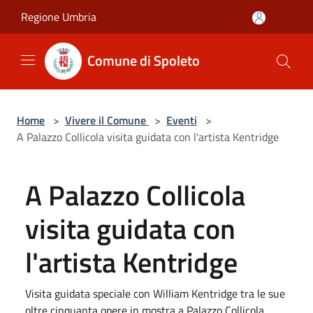
Salta al contenuto principale
Regione Umbria
Comune di Spoleto
Home
>
Vivere il Comune
>
Eventi
>
A Palazzo Collicola visita guidata con l'artista Kentridge
A Palazzo Collicola
visita guidata con
l'artista Kentridge
Visita guidata speciale con William Kentridge tra le sue
oltre cinquanta opere in mostra a Palazzo Collicola.