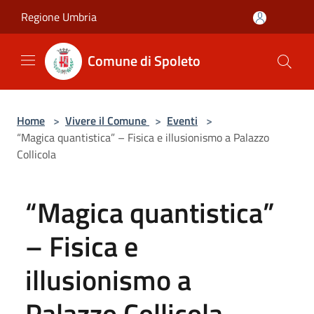
Salta al contenuto principale
Regione Umbria
Comune di Spoleto
Home
>
Vivere il Comune
>
Eventi
>
“Magica quantistica” – Fisica e illusionismo a Palazzo
Collicola
“Magica quantistica”
– Fisica e
illusionismo a
Palazzo Collicola