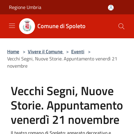
Salta al contenuto principale
Regione Umbria
Comune di Spoleto
Home
>
Vivere il Comune
>
Eventi
>
Vecchi Segni, Nuove Storie. Appuntamento venerdì 21
novembre
Vecchi Segni, Nuove
Storie. Appuntamento
venerdì 21 novembre
Il teatro romano di Spoleto: apparato decorativo e