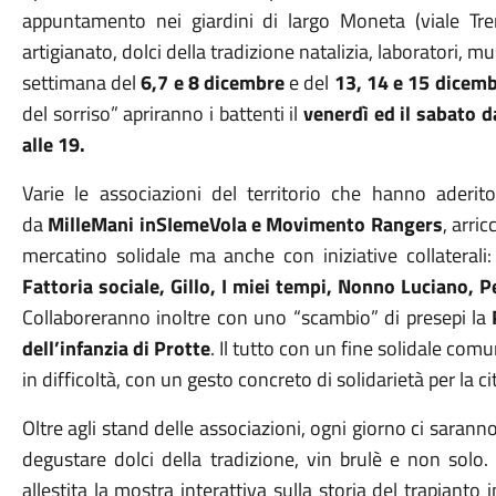
appuntamento nei giardini di largo Moneta (viale Trent
artigianato, dolci della tradizione natalizia, laboratori, m
settimana del
6,7 e 8 dicembre
e del
13, 14 e 15 dicem
del sorriso” apriranno i battenti il
venerdì ed il sabato d
alle 19.
Varie le associazioni del territorio che hanno aderi
da
MilleMani inSIemeVola e Movimento Rangers
, arri
mercatino solidale ma anche con iniziative collaterali
Fattoria sociale, Gillo, I miei tempi, Nonno Luciano, 
Collaboreranno inoltre con uno “scambio” di presepi la
dell’infanzia di Protte
. Il tutto con un fine solidale comu
in difficoltà, con un gesto concreto di solidarietà per la ci
Oltre agli stand delle associazioni, ogni giorno ci saranno 
degustare dolci della tradizione, vin brulè e non solo. 
allestita la mostra interattiva sulla storia del trapianto i