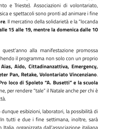
o e Trieste). Associazioni di volontariato,
usica e spettacoli sono pronti ad animare i fine
bre
. Il mercatino della solidarietà e la “locanda
alle 15 alle 19, mentre la domenica dalle 10
to quest’anno alla manifestazione promossa
cchendo il programma non solo con un proprio
:
Aias, Aido, Cittadinanzattiva, Emergency,
Peter Pan, Retake, Volontariato Vincenziano
.
Pro loco di Spoleto “A. Busetti” e la scuola
ne, per rendere “tale” il Natale anche per chi è
ttà.
dunque esibizioni, laboratori, la possibilità di
In tutti e due i fine settimana, inoltre, sarà
n Italia, organizzata dall’associazione italiana