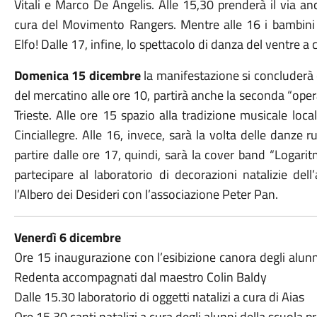
Vitali e Marco De Angelis. Alle 15,30 prenderà il via anc
cura del Movimento Rangers. Mentre alle 16 i bambini
Elfo! Dalle 17, infine, lo spettacolo di danza del ventre a 
Domenica 15 dicembre
la manifestazione si concluderà
del mercatino alle ore 10, partirà anche la seconda “opera
Trieste. Alle ore 15 spazio alla tradizione musicale loca
Cinciallegre. Alle 16, invece, sarà la volta delle danze 
partire dalle ore 17, quindi, sarà la cover band “Logaritmo
partecipare al laboratorio di decorazioni natalizie dell
l’Albero dei Desideri con l’associazione Peter Pan.
Venerdì 6 dicembre
Ore 15 inaugurazione con l’esibizione canora degli alunni
Redenta accompagnati dal maestro Colin Baldy
Dalle 15.30 laboratorio di oggetti natalizi a cura di Aias
Ore 15.30 canti natalizi a cura degli alunni della scuola