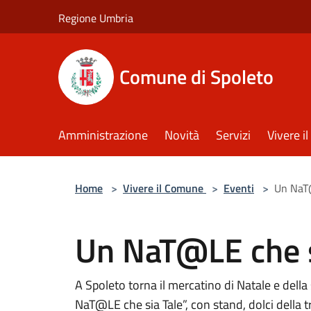
Salta al contenuto principale
Regione Umbria
Comune di Spoleto
Amministrazione
Novità
Servizi
Vivere 
Home
>
Vivere il Comune
>
Eventi
>
Un NaT@
Un NaT@LE che s
A Spoleto torna il mercatino di Natale e dell
NaT@LE che sia Tale”, con stand, dolci della t