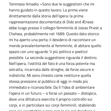
Tommaso Amadio: «Sono due le suggestioni che mi
hanno guidato in questo lavoro. La prima viene
direttamente dalla storia dell’opera: la prima
rappresentazione documentata di Dido and Æneas
ebbe luogo presso il collegio femminile di Josias Priest a
Chelsea, probabilmente nel 1689. Questo dato storico
mi ha aperto una porta: il desiderio di raccontare un
mondo prevalentemente al femminile, di abitare quello
spazio con uno sguardo 'il più politico e poetico'
possibile. La seconda suggestione riguarda il destino.
Nell’opera, l’ostilità del fato è una forza potente ma
astratta, incarnata dalle streghe, da forze oscure e
indistinte. Mi sono chiesto come restituire quella
stessa pressione al pubblico di oggi in modo più
immediato e riconoscibile. Da lì l’idea di ambientare
l’opera in un futuro – o forse un passato – distopico,
dove una dittatura esercita il proprio controllo sui
corpi, e in particolare sui corpi femminili, stabilendo
cosa sia accettabile e cosa non lo sia nel desiderio e