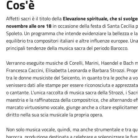
Cos'è
Affetti sacri è il titolo della
Elevazione spirituale, che si svolge
novembre alle ore 18
in occasione della festa di Santa Cecilia
Spoleto. Un programma che intende evidenziare la bellezza e la
equilibrio tra compositori italiani e altre influenze europee. U
principali tendenze della musica sacra del periodo Barocco.
Verranno eseguite musiche di Corelli, Marini, Haendel e Bach 
Francesca Caccini, Elisabetta Leonarda e Barbara Strozzi. Propr
tra le donne musiciste del Seicento, in quanto tra le poche a vo
venissero dati alle stampe per essere riconosciuta e apprezza
o cantante. L'unica raccolta di musica sacra della Strozzi, i Sacr
maestria e la raffinatezza della compositrice, che alternando eff
marcato virtuosismo vocale, giunge anche a citare esplicitamen
diritto nella sua scia musicale la propria opera.
Non solo musica vocale, quindi, ma anche strumentale e tra que
barocca, produzione destinata a celebrare e solennizzare le funzi