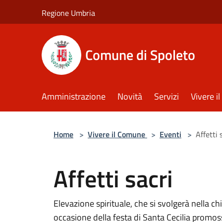
Salta al contenuto principale
Regione Umbria
Comune di Spoleto
Amministrazione
Novità
Servizi
Vivere 
Home
>
Vivere il Comune
>
Eventi
>
Affetti 
Affetti sacri
Elevazione spirituale, che si svolgerà nella c
occasione della festa di Santa Cecilia promos