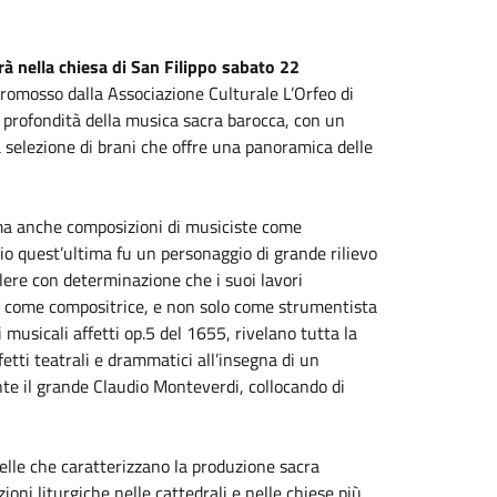
rà nella chiesa di San Filippo sabato 22
 promosso dalla Associazione Culturale L’Orfeo di
 profondità della musica sacra barocca, con un
na selezione di brani che offre una panoramica delle
ma anche composizioni di musiciste come
io quest’ultima fu un personaggio di grande rilievo
lere con determinazione che i suoi lavori
ta come compositrice, e non solo come strumentista
i musicali affetti op.5 del 1655, rivelano tutta la
etti teatrali e drammatici all’insegna di un
te il grande Claudio Monteverdi, collocando di
lle che caratterizzano la produzione sacra
oni liturgiche nelle cattedrali e nelle chiese più