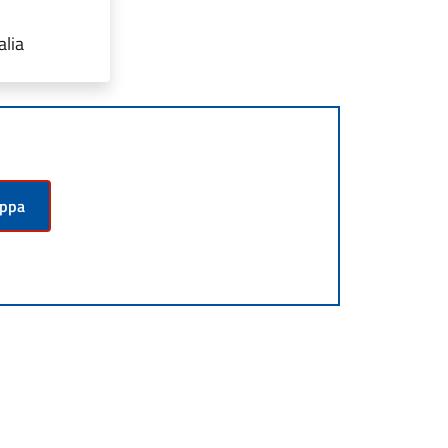
alia
appa