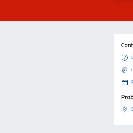
Cont
Prob