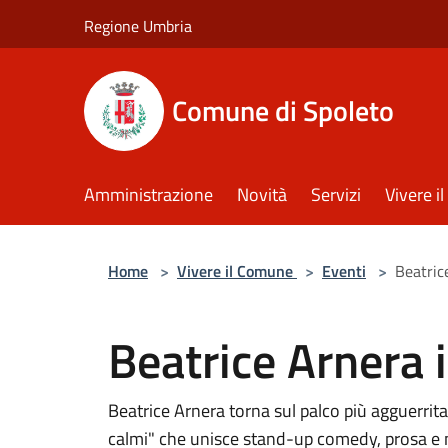
Salta al contenuto principale
Regione Umbria
Comune di Spoleto
Amministrazione
Novità
Servizi
Vivere 
Home
>
Vivere il Comune
>
Eventi
>
Beatric
Beatrice Arnera i
Beatrice Arnera torna sul palco più agguerrita
calmi" che unisce stand-up comedy, prosa e 