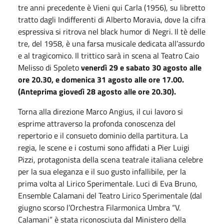
tre anni precedente è Vieni qui Carla (1956), su libretto
tratto dagli Indifferenti di Alberto Moravia, dove la cifra
espressiva si ritrova nel black humor di Negri. Il tè delle
tre, del 1958, è una farsa musicale dedicata all’assurdo
e al tragicomico. Il trittico sarà in scena al Teatro Caio
Melisso di Spoleto
venerdì 29 e sabato 30 agosto alle
ore 20.30, e domenica 31 agosto alle ore 17.00.
(Anteprima giovedì 28 agosto alle ore 20.30).
Torna alla direzione Marco Angius, il cui lavoro si
esprime attraverso la profonda conoscenza del
repertorio e il consueto dominio della partitura. La
regia, le scene e i costumi sono affidati a Pier Luigi
Pizzi, protagonista della scena teatrale italiana celebre
per la sua eleganza e il suo gusto infallibile, per la
prima volta al Lirico Sperimentale. Luci di Eva Bruno,
Ensemble Calamani del Teatro Lirico Sperimentale (dal
giugno scorso l’Orchestra Filarmonica Umbra “V.
Calamani” è stata riconosciuta dal Ministero della