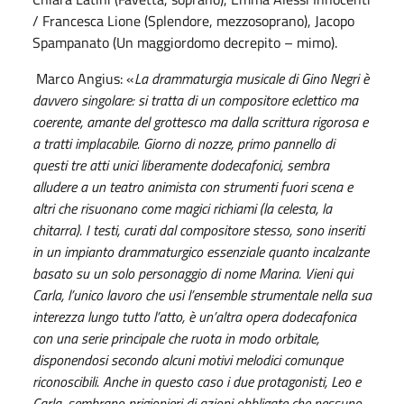
/ Francesca Lione (Splendore, mezzosoprano), Jacopo
Spampanato (Un maggiordomo decrepito – mimo).
Marco Angius: «
La drammaturgia musicale di Gino Negri è
davvero singolare: si tratta di un compositore eclettico ma
coerente, amante del grottesco ma dalla scrittura rigorosa e
a tratti implacabile. Giorno di nozze, primo pannello di
questi tre atti unici liberamente dodecafonici, sembra
alludere a un teatro animista con strumenti fuori scena e
altri che risuonano come magici richiami (la celesta, la
chitarra). I testi, curati dal compositore stesso, sono inseriti
in un impianto drammaturgico essenziale quanto incalzante
basato su un solo personaggio di nome Marina. Vieni qui
Carla, l’unico lavoro che usi l’ensemble strumentale nella sua
interezza lungo tutto l’atto, è un’altra opera dodecafonica
con una serie principale che ruota in modo orbitale,
disponendosi secondo alcuni motivi melodici comunque
riconoscibili. Anche in questo caso i due protagonisti, Leo e
Carla, sembrano prigionieri di azioni obbligate che nessuno