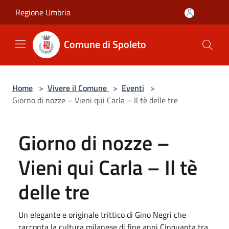
Salta al contenuto principale
Regione Umbria
Comune di Spoleto
Home
>
Vivere il Comune
>
Eventi
>
Giorno di nozze – Vieni qui Carla – Il tè delle tre
Giorno di nozze –
Vieni qui Carla – Il tè
delle tre
Un elegante e originale trittico di Gino Negri che
racconta la cultura milanese di fine anni Cinquanta tra