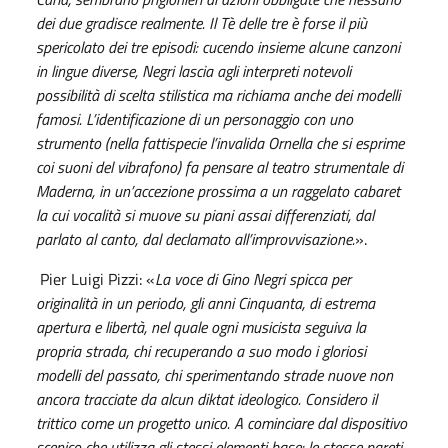
dei due gradisce realmente. Il Tè delle tre è forse il più
spericolato dei tre episodi: cucendo insieme alcune canzoni
in lingue diverse, Negri lascia agli interpreti notevoli
possibilità di scelta stilistica ma richiama anche dei modelli
famosi. L’identificazione di un personaggio con uno
strumento (nella fattispecie l’invalida Ornella che si esprime
coi suoni del vibrafono) fa pensare al teatro strumentale di
Maderna, in un’accezione prossima a un raggelato cabaret
la cui vocalità si muove su piani assai differenziati, dal
parlato al canto, dal declamato all’improvvisazione.
».
Pier Luigi Pizzi: «
La voce di Gino Negri spicca per
originalità in un periodo, gli anni Cinquanta, di estrema
apertura e libertà, nel quale ogni musicista seguiva la
propria strada, chi recuperando a suo modo i gloriosi
modelli del passato, chi sperimentando strade nuove non
ancora tracciate da alcun diktat ideologico. Considero il
trittico come un progetto unico. A cominciare dal dispositivo
scenico che utilizza gli stessi elementi base: le stesse pareti,