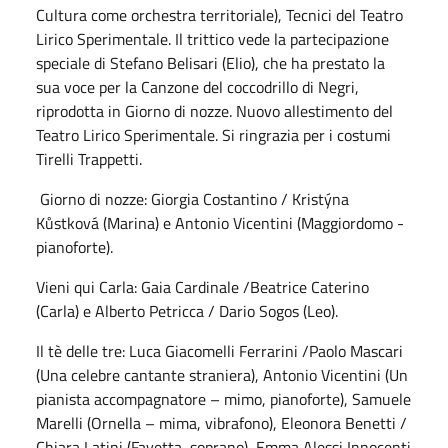
Cultura come orchestra territoriale), Tecnici del Teatro
Lirico Sperimentale. Il trittico vede la partecipazione
speciale di Stefano Belisari (Elio), che ha prestato la
sua voce per la Canzone del coccodrillo di Negri,
riprodotta in Giorno di nozze. Nuovo allestimento del
Teatro Lirico Sperimentale. Si ringrazia per i costumi
Tirelli Trappetti.
Giorno di nozze: Giorgia Costantino / Kristýna
Kůstková (Marina) e Antonio Vicentini (Maggiordomo -
pianoforte).
Vieni qui Carla: Gaia Cardinale /Beatrice Caterino
(Carla) e Alberto Petricca / Dario Sogos (Leo).
Il tè delle tre: Luca Giacomelli Ferrarini /Paolo Mascari
(Una celebre cantante straniera), Antonio Vicentini (Un
pianista accompagnatore – mimo, pianoforte), Samuele
Marelli (Ornella – mima, vibrafono), Eleonora Benetti /
Chiara Latini (Favetta, soprano), Emma Alessi Innocenti