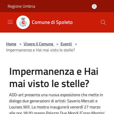
Salta al contenuto principale
Regione Umbria
Comune di Spoleto
Home
>
Vivere il Comune
>
Eventi
>
Impermanenza e Hai mai visto le stelle?
Impermanenza e Hai
mai visto le stelle?
ADD-art presenta una nuova esposizione che mette in
dialogo due generazioni di artisti: Saverio Mercati e
Louises Will. La mostra inaugurerà venerdì 27 marzo
alle ore 18:30 presso Palazzo Due Mondi (Corso Mazzini