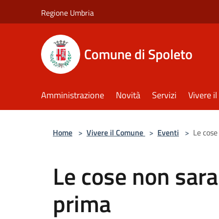
Salta al contenuto principale
Regione Umbria
Comune di Spoleto
Amministrazione
Novità
Servizi
Vivere 
Home
>
Vivere il Comune
>
Eventi
>
Le cose
Le cose non sar
prima