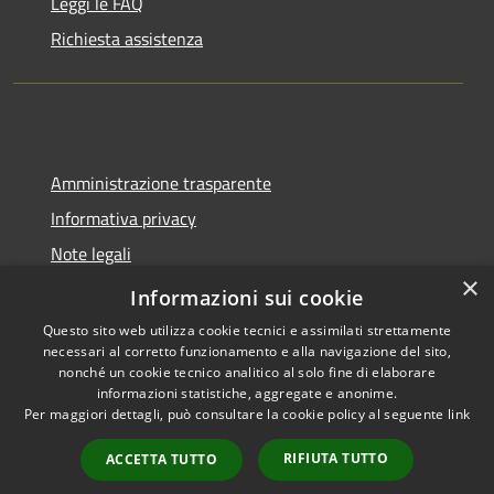
Leggi le FAQ
Richiesta assistenza
Amministrazione trasparente
Informativa privacy
Note legali
×
Dichiarazione di accessibilità
Informazioni sui cookie
Questo sito web utilizza cookie tecnici e assimilati strettamente
necessari al corretto funzionamento e alla navigazione del sito,
nonché un cookie tecnico analitico al solo fine di elaborare
informazioni statistiche, aggregate e anonime.
RSS
Copyright © 2026 • Comune di
Per maggiori dettagli, può consultare la cookie policy al seguente
link
Accessibilità
Spoleto • Powered by
Privacy
Municipium
Accesso
•
RIFIUTA TUTTO
ACCETTA TUTTO
Cookie
redazione