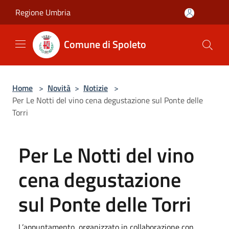
Salta al contenuto principale
Regione Umbria
Comune di Spoleto
Home
>
Novità
>
Notizie
>
Per Le Notti del vino cena degustazione sul Ponte delle
Torri
Per Le Notti del vino
cena degustazione
sul Ponte delle Torri
L’appuntamento, organizzato in collaborazione con