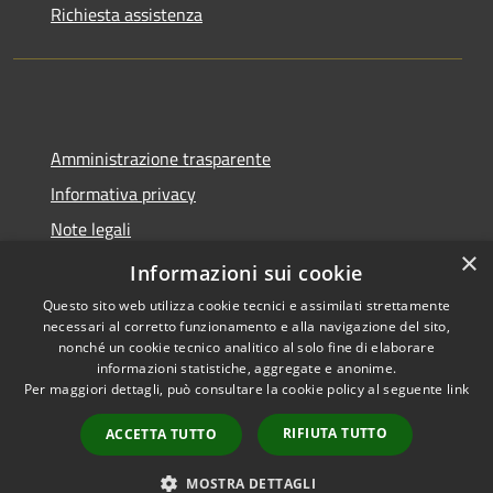
Richiesta assistenza
Amministrazione trasparente
Informativa privacy
Note legali
×
Dichiarazione di accessibilità
Informazioni sui cookie
Questo sito web utilizza cookie tecnici e assimilati strettamente
necessari al corretto funzionamento e alla navigazione del sito,
nonché un cookie tecnico analitico al solo fine di elaborare
informazioni statistiche, aggregate e anonime.
RSS
Copyright © 2026 • Comune di
Per maggiori dettagli, può consultare la cookie policy al seguente
link
Accessibilità
Spoleto • Powered by
Privacy
Municipium
Accesso
•
RIFIUTA TUTTO
ACCETTA TUTTO
Cookie
redazione
Mappa del sito
MOSTRA DETTAGLI