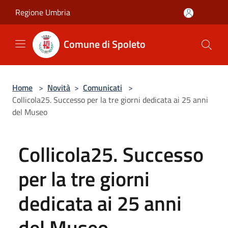
Salta al contenuto principale
Regione Umbria
Comune di Spoleto
Home
>
Novità
>
Comunicati
>
Collicola25. Successo per la tre giorni dedicata ai 25 anni
del Museo
Collicola25. Successo
per la tre giorni
dedicata ai 25 anni
del Museo