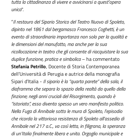
tutta la cittadinanza di vivere e avvicinarsi a quest’opera
unica
".
“
Il restauro del Sipario Storico del Teatro Nuovo di Spoleto,
dipinto nel 1861 dal bergamasco Francesco Coghetti, è un
evento di straordinaria importanza non solo per la qualità e
le dimensioni del manufatto, ma anche per la sua
ricollocazione in teatro che gli consente di riacquistare la sua
duplice funzione, pratica e simbolica
– ha commentato
Stefania Petrillo
, Docente di Storia Contemporanea
dell’Università di Perugia e autrice della monografia
Sipari d’Italia -
Il sipario è la “quarta parete” della sala, il
diaframma che separa lo spazio della realtà da quello della
finzione; negli anni cruciali del Risorgimento, quando è
“istoriato”, esso diventa spesso un vero manifesto politico.
Nella Fuga di Annibale sotto le mura di Spoleto, l’episodio
che ricorda la vittoriosa resistenza di Spoleto all’assedio di
Annibale nel 217 a.C., va così letta, in filigrana, la speranza
di un’Italia finalmente libera e unita. Orgoglio municipale e