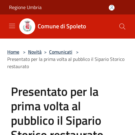
Salta al contenuto principale
Regione Umbria
Comune di Spoleto
Home
>
Novità
>
Comunicati
>
Presentato per la prima volta al pubblico il Sipario Storico
restaurato
Presentato per la
prima volta al
pubblico il Sipario
Storico restaurato