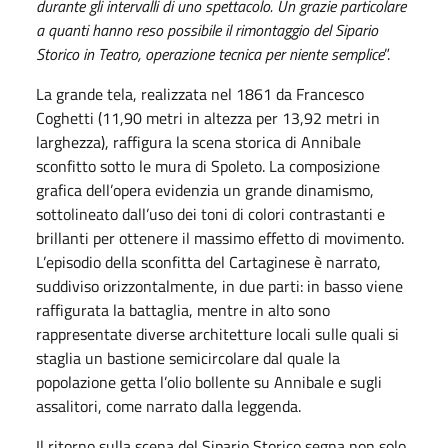
durante gli intervalli di uno spettacolo. Un grazie particolare
a quanti hanno reso possibile il rimontaggio del Sipario
Storico in Teatro, operazione tecnica per niente semplice
”.
La grande tela, realizzata nel 1861 da Francesco
Coghetti (11,90 metri in altezza per 13,92 metri in
larghezza), raffigura la scena storica di Annibale
sconfitto sotto le mura di Spoleto. La composizione
grafica dell’opera evidenzia un grande dinamismo,
sottolineato dall’uso dei toni di colori contrastanti e
brillanti per ottenere il massimo effetto di movimento.
L’episodio della sconfitta del Cartaginese è narrato,
suddiviso orizzontalmente, in due parti: in basso viene
raffigurata la battaglia, mentre in alto sono
rappresentate diverse architetture locali sulle quali si
staglia un bastione semicircolare dal quale la
popolazione getta l’olio bollente su Annibale e sugli
assalitori, come narrato dalla leggenda.
Il ritorno sulla scena del Sipario Storico segna non solo