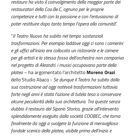
restauro ha visto il coinvolgimento della maggior parte dei
restauratori della Coo.Be.C, ognuno per le proprie
competenze e tutti con la passione e con l’entusiasmo di
poter restituire dopo tanto tempo l’opera alla comunità
”.
“
Il Teatro Nuovo ha subito nel tempo sostanziali
trasformazioni. Per esempio laddove oggi ci sono i camerini
e gli uffici all’inizio era collocato un ristorante e le camere
per gli artisti e la stessa fossa dell’orchestra non compariva
nel progetto di Aleandri: i musici occupavano parte della
platea
– ha argomentato l’architetto
Moreno Orazi
dello Studio Abaco -
Se dunque il Teatro ha subito dalla
sua costruzione ad oggi notevoli trasformazioni tuttavia
forte negli anni è stata l’azione di tutela tesa a conservare
alcune peculiarità della sua architettura. Tra queste senza
dubbio il restauro del Sipario Storico, grazie all’intervento
splendidamente eseguito dalla società COOBEC, che torna
finalmente da oggi a svolgere la funzione di meraviglioso
fondale scenico della platea, visibile prima dell’inizio e