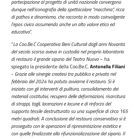
partecipazione al progetto di unità nazionale convergono
dunque nell’iconografia della spettacolare “macchina”, ricca
di pathos e dinamismo, che racconta in modo coinvolgente
l’epos civico assumendo anche un alto valore etico ed
educativo
”.
“
La Coo.Be.C Cooperativa Beni Culturali dagli anni Novanta
del secolo scorso aveva in custodia nel proprio laboratorio
di restauro il grande sipario del Teatro Nuovo
– ha
spiegato la presidente della Coo.Be.C.
Antonella Filiani
-
Grazie alle sinergie createsi tra pubblico e privato nel
febbraio del 2024 ha potuto avviarne il restauro. Si è
iniziato con gli interventi di pulitura, consolidamento dei
materiali costitutivi, recupero delle deformazioni, risarcitura
di strappi, tagli, lacerazioni e lacune e di rinforzo del
supporto tessile destrutturato su una superficie di circa 165
metri quadrati. A conclusione del restauro conservativo si è
proseguito con le operazioni di ripresentazione estetica e
con quelle finalizzate alla rifunzionalizzazione del sipario. Il