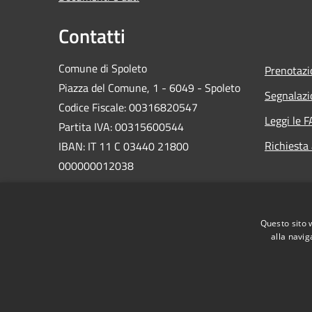
Contatti
Comune di Spoleto
Prenotaz
Piazza del Comune, 1 - 6049 - Spoleto
Segnalazi
Codice Fiscale: 00316820547
Leggi le 
Partita IVA: 00315600544
Richiesta
IBAN: IT 11 C 03440 21800
000000012038
PEC:
comune.spoleto@postacert.umbria.it
Questo sito 
Centralino Unico: 0743 2181
alla navig