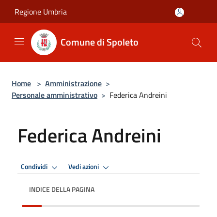
Salta al contenuto principale
Regione Umbria
Comune di Spoleto
Home
>
Amministrazione
>
Personale amministrativo
>
Federica Andreini
Federica Andreini
Condividi
Vedi azioni
INDICE DELLA PAGINA