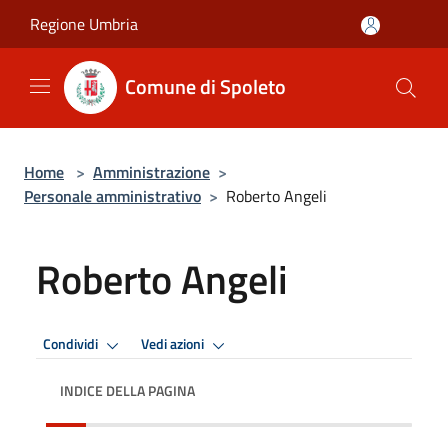
Salta al contenuto principale
Regione Umbria
Comune di Spoleto
Home
>
Amministrazione
>
Personale amministrativo
>
Roberto Angeli
Roberto Angeli
Condividi
Vedi azioni
INDICE DELLA PAGINA