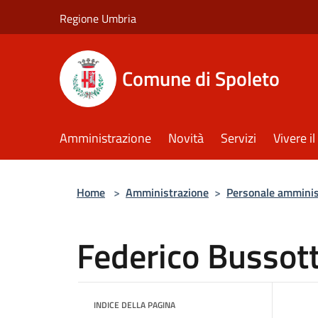
Salta al contenuto principale
Regione Umbria
Comune di Spoleto
Amministrazione
Novità
Servizi
Vivere 
Home
>
Amministrazione
>
Personale amminis
Federico Bussott
INDICE DELLA PAGINA