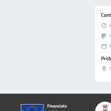
Cont
Prob