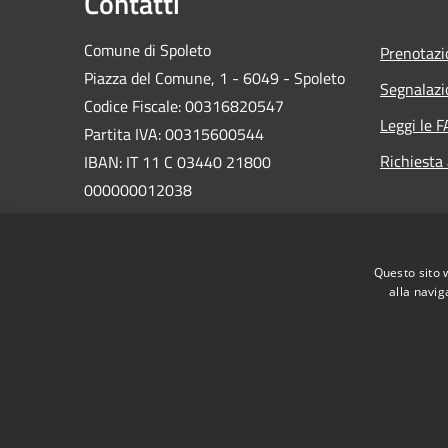
Contatti
Comune di Spoleto
Prenotaz
Piazza del Comune, 1 - 6049 - Spoleto
Segnalazi
Codice Fiscale: 00316820547
Leggi le 
Partita IVA: 00315600544
Richiesta
IBAN: IT 11 C 03440 21800
000000012038
PEC:
comune.spoleto@postacert.umbria.it
Questo sito 
Centralino Unico: 0743 2181
alla navig
RSS
Accessibilità
Privacy
Cookie
Mappa de