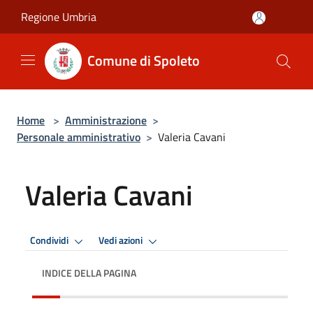
Salta al contenuto principale
Regione Umbria
Comune di Spoleto
Home
>
Amministrazione
>
Personale amministrativo
>
Valeria Cavani
Valeria Cavani
Condividi
Vedi azioni
INDICE DELLA PAGINA