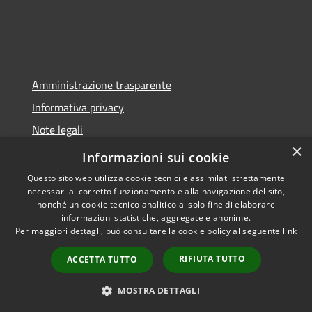
Amministrazione trasparente
Informativa privacy
Note legali
×
Dichiarazione di accessibilità
Informazioni sui cookie
Questo sito web utilizza cookie tecnici e assimilati strettamente
necessari al corretto funzionamento e alla navigazione del sito,
nonché un cookie tecnico analitico al solo fine di elaborare
informazioni statistiche, aggregate e anonime.
RSS
Copyright © 2026 • Comune di
Per maggiori dettagli, può consultare la cookie policy al seguente
link
Accessibilità
Spoleto • Powered by
Privacy
Municipium
Accesso
•
RIFIUTA TUTTO
ACCETTA TUTTO
Cookie
redazione
Mappa del sito
MOSTRA DETTAGLI