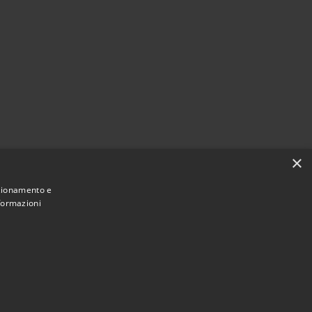
×
nzionamento e
nformazioni
Municipium
Accesso redazione
i Spoleto • Powered by
•