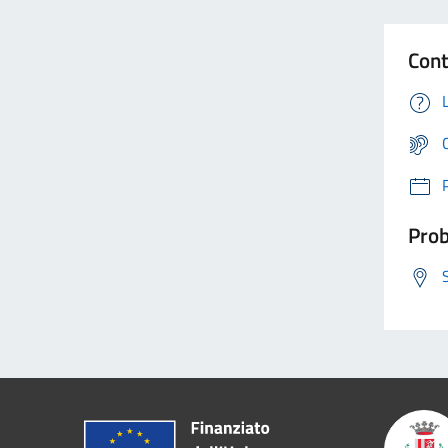
Cont
Prob