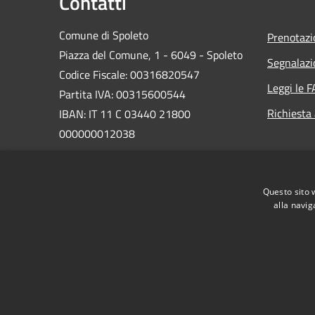
Contatti
Comune di Spoleto
Prenotaz
Piazza del Comune, 1 - 6049 - Spoleto
Segnalazi
Codice Fiscale: 00316820547
Leggi le 
Partita IVA: 00315600544
Richiesta
IBAN: IT 11 C 03440 21800
000000012038
PEC:
comune.spoleto@postacert.umbria.it
Questo sito 
Centralino Unico: 0743 2181
alla navig
RSS
Accessibilità
Privacy
Cookie
Mappa de