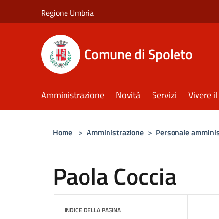
Salta al contenuto principale
Regione Umbria
Comune di Spoleto
Amministrazione
Novità
Servizi
Vivere 
Home
>
Amministrazione
>
Personale amminis
Paola Coccia
INDICE DELLA PAGINA