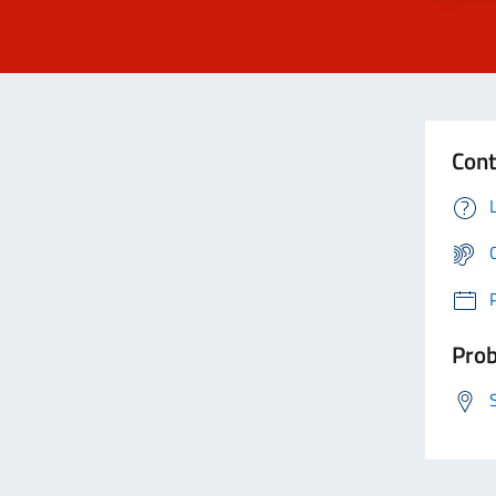
Cont
Prob