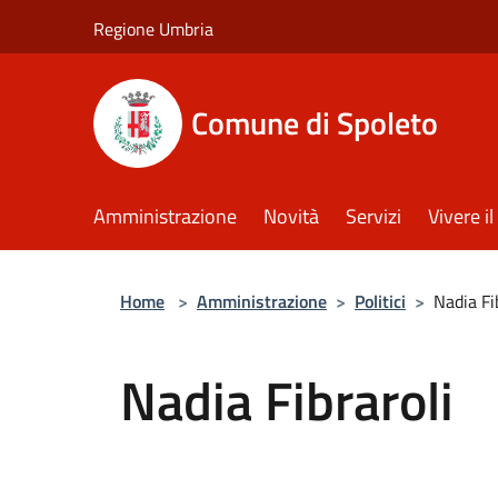
Salta al contenuto principale
Regione Umbria
Comune di Spoleto
Amministrazione
Novità
Servizi
Vivere 
Home
>
Amministrazione
>
Politici
>
Nadia Fi
Nadia Fibraroli