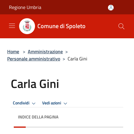
Salta al contenuto principale
Regione Umbria
Comune di Spoleto
Home
>
Amministrazione
>
Personale amministrativo
>
Carla Gini
Carla Gini
Condividi
Vedi azioni
INDICE DELLA PAGINA