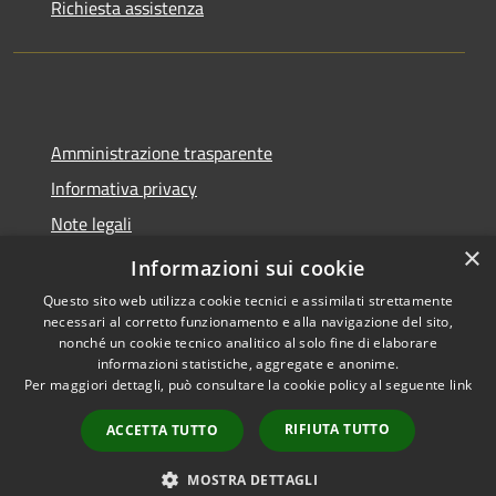
Richiesta assistenza
Amministrazione trasparente
Informativa privacy
Note legali
×
Dichiarazione di accessibilità
Informazioni sui cookie
Questo sito web utilizza cookie tecnici e assimilati strettamente
necessari al corretto funzionamento e alla navigazione del sito,
nonché un cookie tecnico analitico al solo fine di elaborare
informazioni statistiche, aggregate e anonime.
RSS
Copyright © 2026 • Comune di
Per maggiori dettagli, può consultare la cookie policy al seguente
link
Accessibilità
Spoleto • Powered by
Privacy
Municipium
Accesso
•
RIFIUTA TUTTO
ACCETTA TUTTO
Cookie
redazione
Mappa del sito
MOSTRA DETTAGLI