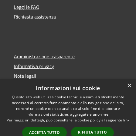
Leggi le FAQ
Richiesta assistenza
Amministrazione trasparente
Informativa privacy
Note legali
×
Dichiarazione di accessibilità
Informazioni sui cookie
Questo sito web utilizza cookie tecnici e assimilati strettamente
necessari al corretto funzionamento e alla navigazione del sito,
nonché un cookie tecnico analitico al solo fine di elaborare
informazioni statistiche, aggregate e anonime.
RSS
Copyright © 2026 • Comune di
Per maggiori dettagli, può consultare la cookie policy al seguente
link
Accessibilità
Spoleto • Powered by
Privacy
Municipium
Accesso
•
RIFIUTA TUTTO
ACCETTA TUTTO