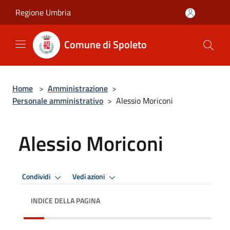
Salta al contenuto principale
Regione Umbria
Comune di Spoleto
Home
>
Amministrazione
>
Personale amministrativo
>
Alessio Moriconi
Alessio Moriconi
Condividi
Vedi azioni
INDICE DELLA PAGINA