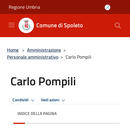
Salta al contenuto principale
Regione Umbria
Comune di Spoleto
Home
>
Amministrazione
>
Personale amministrativo
>
Carlo Pompili
Carlo Pompili
Condividi
Vedi azioni
INDICE DELLA PAGINA