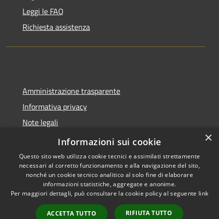
Leggi le FAQ
Richiesta assistenza
Amministrazione trasparente
Informativa privacy
Note legali
×
Dichiarazione di accessibilità
Informazioni sui cookie
Questo sito web utilizza cookie tecnici e assimilati strettamente
necessari al corretto funzionamento e alla navigazione del sito,
nonché un cookie tecnico analitico al solo fine di elaborare
informazioni statistiche, aggregate e anonime.
RSS
Copyright © 2026 • Comune di
Per maggiori dettagli, può consultare la cookie policy al seguente
link
Accessibilità
Spoleto • Powered by
Privacy
Municipium
Accesso
•
RIFIUTA TUTTO
ACCETTA TUTTO