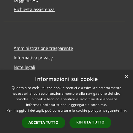
Richiesta assistenza
Amministrazione trasparente
Informativa privacy
Note legali
×
Dichiarazione di accessibilità
Informazioni sui cookie
Questo sito web utilizza cookie tecnici e assimilati strettamente
necessari al corretto funzionamento e alla navigazione del sito,
nonché un cookie tecnico analitico al solo fine di elaborare
informazioni statistiche, aggregate e anonime.
RSS
Copyright © 2026 • Comune di
Per maggiori dettagli, può consultare la cookie policy al seguente
link
Accessibilità
Spoleto • Powered by
Privacy
Municipium
Accesso
•
RIFIUTA TUTTO
ACCETTA TUTTO
Cookie
redazione