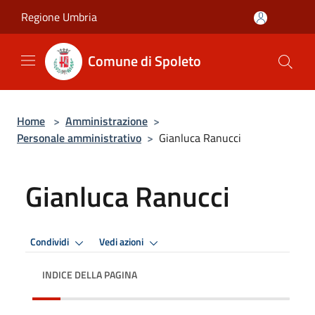
Salta al contenuto principale
Regione Umbria
Comune di Spoleto
Home
>
Amministrazione
>
Personale amministrativo
>
Gianluca Ranucci
Gianluca Ranucci
Condividi
Vedi azioni
INDICE DELLA PAGINA