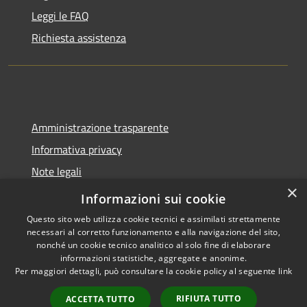
Leggi le FAQ
Richiesta assistenza
Amministrazione trasparente
Informativa privacy
Note legali
×
Dichiarazione di accessibilità
Informazioni sui cookie
Questo sito web utilizza cookie tecnici e assimilati strettamente
necessari al corretto funzionamento e alla navigazione del sito,
nonché un cookie tecnico analitico al solo fine di elaborare
informazioni statistiche, aggregate e anonime.
RSS
Copyright © 2026 • Comune di
Per maggiori dettagli, può consultare la cookie policy al seguente
link
Accessibilità
Spoleto • Powered by
Privacy
Municipium
Accesso
•
RIFIUTA TUTTO
ACCETTA TUTTO