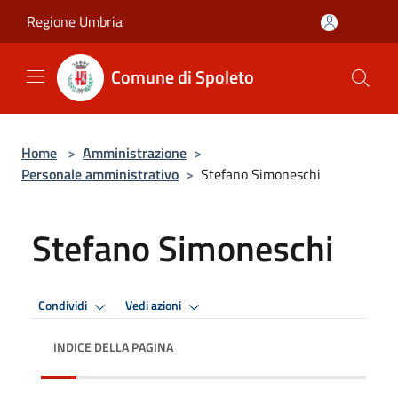
Salta al contenuto principale
Regione Umbria
Comune di Spoleto
Home
>
Amministrazione
>
Personale amministrativo
>
Stefano Simoneschi
Stefano Simoneschi
Condividi
Vedi azioni
INDICE DELLA PAGINA