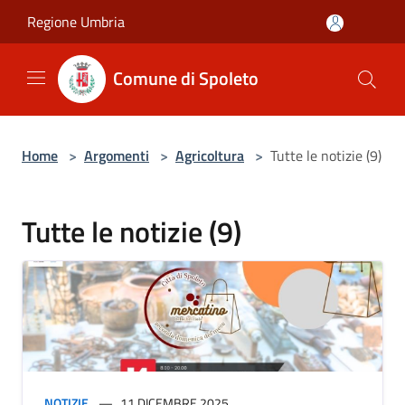
Salta al contenuto principale
Regione Umbria
Comune di Spoleto
Home
>
Argomenti
>
Agricoltura
>
Tutte le notizie (9)
Tutte le notizie (9)
NOTIZIE
11 DICEMBRE 2025