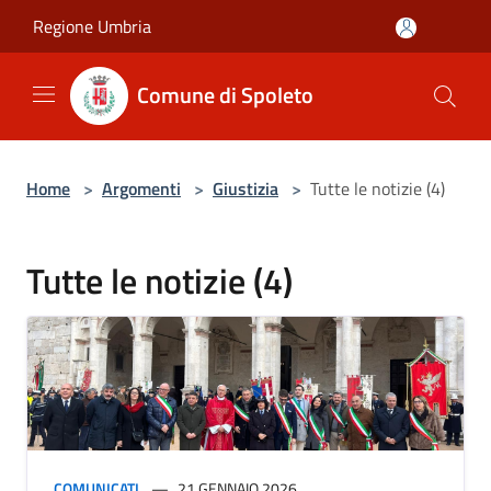
Salta al contenuto principale
Regione Umbria
Comune di Spoleto
Home
>
Argomenti
>
Giustizia
>
Tutte le notizie (4)
Tutte le notizie (4)
COMUNICATI
21 GENNAIO 2026