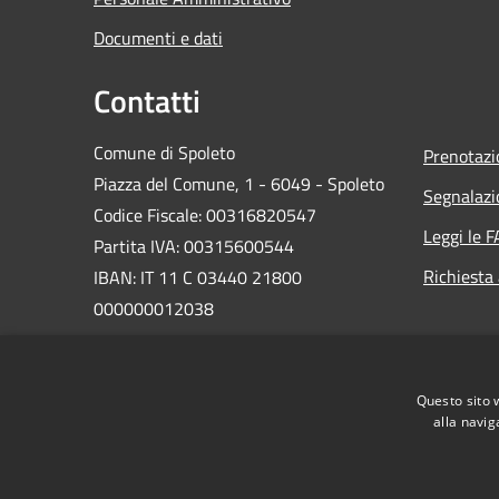
Documenti e dati
Contatti
Comune di Spoleto
Prenotaz
Piazza del Comune, 1 - 6049 - Spoleto
Segnalazi
Codice Fiscale: 00316820547
Leggi le 
Partita IVA: 00315600544
Richiesta
IBAN: IT 11 C 03440 21800
000000012038
PEC:
comune.spoleto@postacert.umbria.it
Questo sito 
Centralino Unico: 0743 2181
alla navig