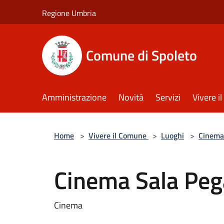
Salta al contenuto principale
Regione Umbria
Comune di Spoleto
Amministrazione
Novità
Servizi
Vivere 
Home
>
Vivere il Comune
>
Luoghi
>
Cinema
Cinema Sala Pe
Cinema