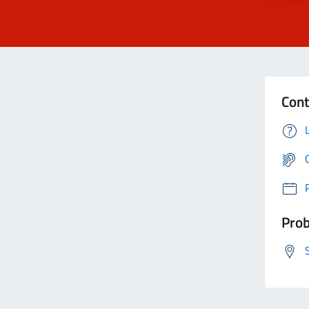
Cont
Prob