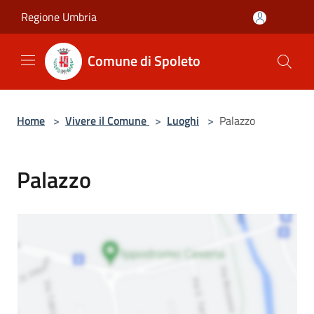
Salta al contenuto principale
Regione Umbria
Comune di Spoleto
Home
>
Vivere il Comune
>
Luoghi
>
Palazzo
Palazzo