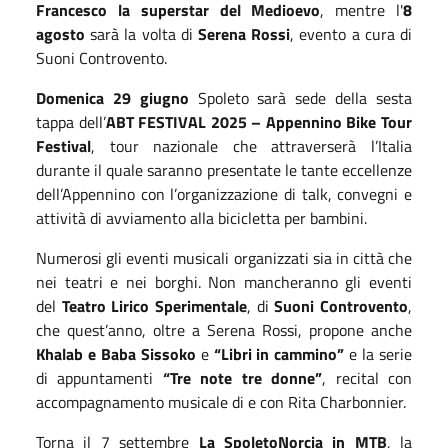
Francesco la superstar del Medioevo
, mentre l'
8
agosto
sarà la volta di
Serena Rossi
, evento a cura di
Suoni Controvento.
Domenica 29 giugno
Spoleto sarà sede della sesta
tappa dell’
ABT FESTIVAL 2025 – Appennino Bike Tour
Festival
, tour nazionale che attraverserà l’Italia
durante il quale saranno presentate le tante eccellenze
dell’Appennino con l’organizzazione di talk, convegni e
attività di avviamento alla bicicletta per bambini.
Numerosi gli eventi musicali organizzati sia in città che
nei teatri e nei borghi. Non mancheranno gli eventi
del
Teatro Lirico Sperimentale
, di
Suoni Controvento
,
che quest’anno, oltre a Serena Rossi, propone anche
Khalab e Baba Sissoko
e
“Libri in cammino”
e la serie
di appuntamenti
“Tre note tre donne”
, recital con
accompagnamento musicale di e con Rita Charbonnier.
Torna il 7 settembre
La SpoletoNorcia in MTB
, la