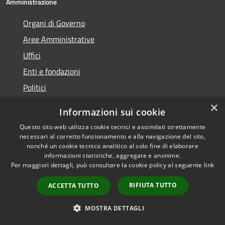
Amministrazione
Organi di Governo
Aree Amministrative
Uffici
Enti e fondazioni
Politici
Personale Amministrativo
×
Informazioni sui cookie
Documenti e dati
Questo sito web utilizza cookie tecnici e assimilati strettamente
necessari al corretto funzionamento e alla navigazione del sito,
nonché un cookie tecnico analitico al solo fine di elaborare
informazioni statistiche, aggregate e anonime.
Categorie di Servizio
Per maggiori dettagli, può consultare la cookie policy al seguente
link
Anagrafe e stato civile
RIFIUTA TUTTO
ACCETTA TUTTO
Cultura e tempo libero
MOSTRA DETTAGLI
Imprese e Commercio