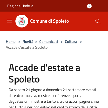
Salta al contenuto principale
Regione Umbria
Comune di Spoleto
Home
>
Novità
>
Comunicati
>
Cultura
>
Accade d'estate a Spoleto
Accade d'estate a
Spoleto
Da sabato 21 giugno a domenica 21 settembre eventi
di teatro, musica, mostre, conferenze, sport,
degustazioni, mostre e tanto altro ci accompagneranno
per tutto il periodo estivo nel centro storico della città