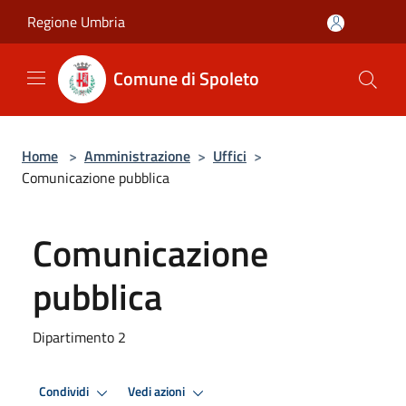
Salta al contenuto principale
Regione Umbria
Comune di Spoleto
Home
>
Amministrazione
>
Uffici
>
Comunicazione pubblica
Comunicazione
pubblica
Dipartimento 2
Condividi
Vedi azioni