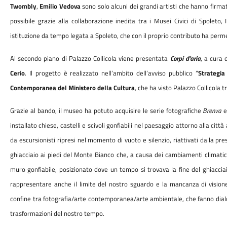
Twombly
,
Emilio Vedova
sono solo alcuni dei grandi artisti che hanno firmat
possibile grazie alla collaborazione inedita tra i Musei Civici di Spoleto,
istituzione da tempo legata a Spoleto, che con il proprio contributo ha perm
Al secondo piano di Palazzo Collicola viene presentata
Corpi d’aria
, a cura 
Cerio
. Il progetto è realizzato nell’ambito dell’avviso pubblico “
Strategia
Contemporanea del Ministero della Cultura
, che ha visto Palazzo Collicola tr
Grazie al bando, il museo ha potuto acquisire le serie fotografiche
Brenva
installato chiese, castelli e scivoli gonfiabili nel paesaggio attorno alla cit
da escursionisti ripresi nel momento di vuoto e silenzio, riattivati dalla pre
ghiacciaio ai piedi del Monte Bianco che, a causa dei cambiamenti climatici
muro gonfiabile, posizionato dove un tempo si trovava la fine del ghiacciaio
rappresentare anche il limite del nostro sguardo e la mancanza di visione
confine tra fotografia/arte contemporanea/arte ambientale, che fanno dialo
trasformazioni del nostro tempo.