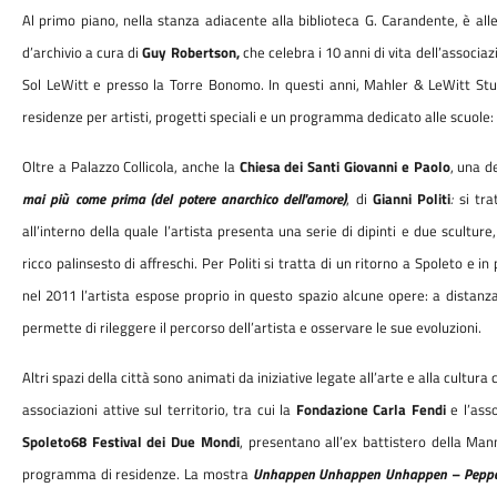
Al primo piano, nella stanza adiacente alla biblioteca G. Carandente, è all
d’archivio a cura di
Guy Robertson,
che celebra i 10 anni di vita dell’associaz
Sol LeWitt e presso la Torre Bonomo. In questi anni, Mahler & LeWitt Studi
residenze per artisti, progetti speciali e un programma dedicato alle scuole:
Oltre a Palazzo Collicola, anche la
Chiesa dei Santi Giovanni e Paolo
, una d
mai più come prima (del potere anarchico dell'amore)
, di
Gianni Politi
:
si tra
all’interno della quale l’artista presenta una serie di dipinti e due sculture
ricco palinsesto di affreschi. Per Politi si tratta di un ritorno a Spoleto e i
nel 2011 l’artista espose proprio in questo spazio alcune opere: a distanza 
permette di rileggere il percorso dell’artista e osservare le sue evoluzioni.
Altri spazi della città sono animati da iniziative legate all’arte e alla cultur
associazioni attive sul territorio, tra cui la
Fondazione Carla Fendi
e l’ass
Spoleto68 Festival dei Due Mondi
, presentano all’ex battistero della Ma
programma di residenze. La mostra
Unhappen Unhappen Unhappen – Pepper