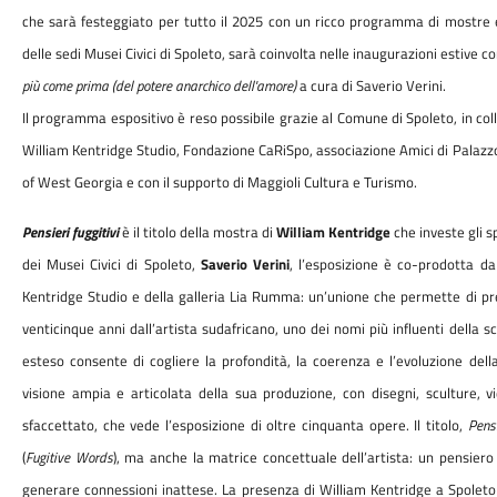
che sarà festeggiato per tutto il 2025 con un ricco programma di mostre e
delle sedi Musei Civici di Spoleto, sarà coinvolta nelle inaugurazioni estive co
più come prima (del potere anarchico dell'amore)
a cura di Saverio Verini.
Il programma espositivo è reso possibile grazie al Comune di Spoleto, in co
William Kentridge Studio, Fondazione CaRiSpo, associazione Amici di Palazzo 
of West Georgia e con il supporto di Maggioli Cultura e Turismo.
Pensieri fuggitivi
è il titolo della mostra di
William Kentridge
che investe gli s
dei Musei Civici di Spoleto,
Saverio Verini
, l’esposizione è co-prodotta da
Kentridge Studio e della galleria Lia Rumma: un’unione che permette di pre
venticinque anni dall’artista sudafricano, uno dei nomi più influenti dell
esteso consente di cogliere la profondità, la coerenza e l’evoluzione della
visione ampia e articolata della sua produzione, con disegni, sculture, 
sfaccettato, che vede l’esposizione di oltre cinquanta opere. Il titolo,
Pensi
(
Fugitive Words
), ma anche la matrice concettuale dell’artista: un pensiero
generare connessioni inattese. La presenza di William Kentridge a Spoleto n