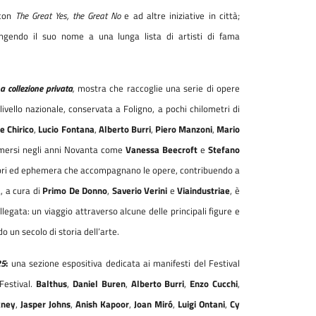
 con
The Great Yes, the Great No
e ad altre iniziative in città;
ungendo il suo nome a una lunga lista di artisti di fama
a collezione privata
,
mostra che raccoglie una serie di opere
 livello nazionale, conservata a Foligno, a pochi chilometri di
e Chirico
,
Lucio Fontana
,
Alberto Burri
,
Piero Manzoni
,
Mario
 emersi negli anni Novanta come
Vanessa Beecroft
e
Stefano
, libri ed ephemera che accompagnano le opere, contribuendo a
a, a cura di
Primo De Donno
,
Saverio Verini
e
Viaindustriae
, è
legata: un viaggio attraverso alcune delle principali figure e
o un secolo di storia dell’arte.
25
:
una sezione espositiva dedicata ai manifesti del Festival
 Festival.
Balthus
,
Daniel Buren
,
Alberto Burri
,
Enzo Cucchi
,
kney
,
Jasper Johns
,
Anish Kapoor
,
Joan Miró
,
Luigi Ontani
,
Cy