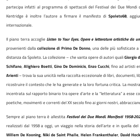
partecipa infatti al programma di spettacoli del Festival dei Due Mondi
Kentridge è inoltre l’autore a
firmare il manifesto di
Spoleto68
, aggi
internazionale.
Il piano terra accoglie
Listen to Your Eyes. Opere e letterature artistiche da un
provenienti dalla
collezione di Primo De Donno
, una delle più sofisticate a
distanza da Spoleto. La collezione – che vanta opere di autori quali
Giorgio d
Schifano
,
Alighiero Boetti
,
Gino De Dominicis
,
Enzo
Cucchi
, fino ad artisti
Arienti
– trova la sua unicità nella raccolta eccezionale di libri, documenti
ricostruire il contesto che le ha generate e la loro fortuna critica. La mostr
incentrata sul rapporto binario tra opere d’arte e la “letteratura” a esse col
poetiche, movimenti e correnti del XX secolo fino ai giorni nostri, abbracciand
Sempre al piano terra è allestita
Festival dei Due Mondi. Manifesti 1958-20
realizzati dal 1958 a oggi, un viaggio nella storia dell’arte e in quella del
Willem De Kooning
,
Niki de Saint Phalle
,
Helen Frankenthaler
,
David Hoc