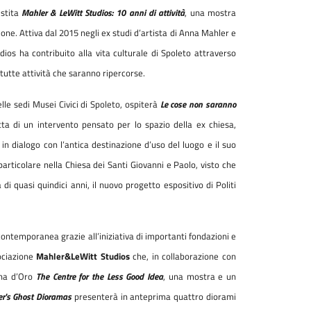
estita
Mahler & LeWitt Studios: 10 anni di attività
, una mostra
ione. Attiva dal 2015 negli ex studi d’artista di Anna Mahler e
os ha contribuito alla vita culturale di Spoleto attraverso
 tutte attività che saranno ripercorse.
elle sedi Musei Civici di Spoleto, ospiterà
Le cose non saranno
tta di un intervento pensato per lo spazio della ex chiesa,
, in dialogo con l’antica destinazione d’uso del luogo e il suo
n particolare nella Chiesa dei Santi Giovanni e Paolo, visto che
di quasi quindici anni, il nuovo progetto espositivo di Politi
a contemporanea grazie all’iniziativa di importanti fondazioni e
ociazione
Mahler&LeWitt Studios
che, in collaborazione con
nna d’Oro
The Centre for the Less Good Idea
, una mostra e un
's Ghost Dioramas
presenterà in anteprima quattro diorami