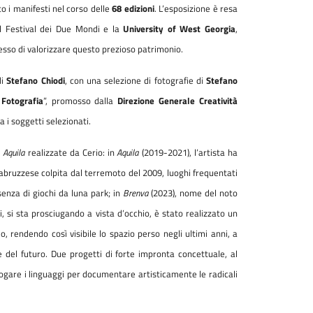
o i manifesti nel corso delle
68 edizioni
. L’esposizione è resa
 Il Festival dei Due Mondi e la
University of West Georgia
,
esso di valorizzare questo prezioso patrimonio.
di
Stefano Chiodi
, con una selezione di fotografie di
Stefano
 Fotografia
”, promosso dalla
Direzione Generale Creatività
a i soggetti selezionati.
e
Aquila
realizzate da Cerio: in
Aquila
(2019-2021), l’artista ha
tà abruzzese colpita dal terremoto del 2009, luoghi frequentati
senza di giochi da luna park; in
Brenva
(2023), nome del noto
, si sta prosciugando a vista d’occhio, è stato realizzato un
, rendendo così visibile lo spazio perso negli ultimi anni, a
 del futuro. Due progetti di forte impronta concettuale, al
gare i linguaggi per documentare artisticamente le radicali