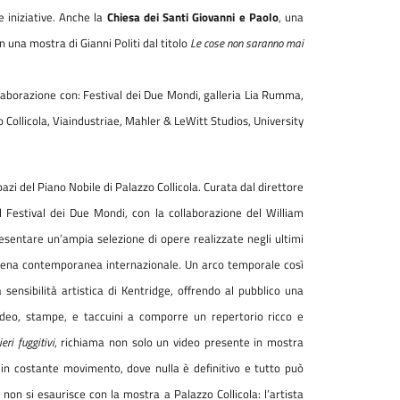
 iniziative. Anche la
Chiesa dei Santi Giovanni e Paolo
, una
n una mostra di Gianni Politi dal titolo
Le cose non saranno mai
llaborazione con: Festival dei Due Mondi, galleria Lia Rumma,
Collicola, Viaindustriae, Mahler & LeWitt Studios, University
pazi del Piano Nobile di Palazzo Collicola. Curata dal direttore
l Festival dei Due Mondi, con la collaborazione del William
sentare un’ampia selezione di opere realizzate negli ultimi
a scena contemporanea internazionale. Un arco temporale così
 sensibilità artistica di Kentridge, offrendo al pubblico una
video, stampe, e taccuini a comporre un repertorio ricco e
eri fuggitivi
, richiama non solo un video presente in mostra
 in costante movimento, dove nulla è definitivo e tutto può
on si esaurisce con la mostra a Palazzo Collicola: l’artista