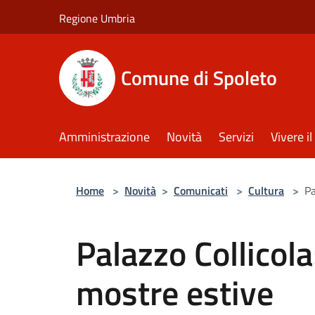
Salta al contenuto principale
Regione Umbria
Comune di Spoleto
Amministrazione
Novità
Servizi
Vivere 
Home
>
Novità
>
Comunicati
>
Cultura
>
Pa
Palazzo Collicola
mostre estive