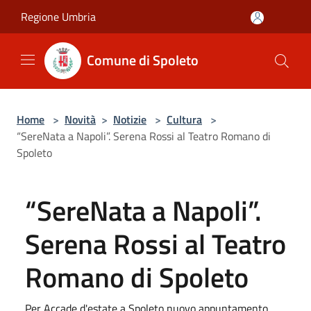
Salta al contenuto principale
Regione Umbria
Comune di Spoleto
Home
>
Novità
>
Notizie
>
Cultura
>
“SereNata a Napoli”. Serena Rossi al Teatro Romano di
Spoleto
“SereNata a Napoli”.
Serena Rossi al Teatro
Romano di Spoleto
Per Accade d'estate a Spoleto nuovo appuntamento