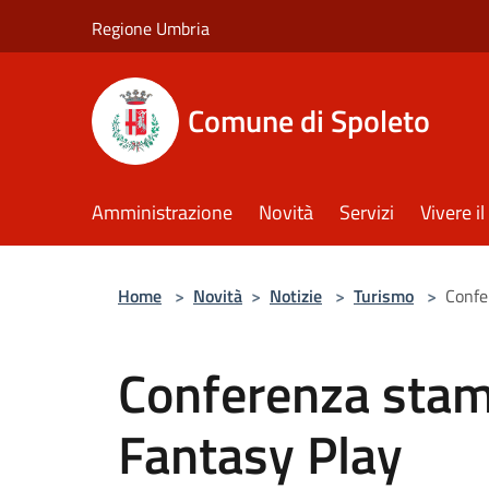
Salta al contenuto principale
Regione Umbria
Comune di Spoleto
Amministrazione
Novità
Servizi
Vivere 
Home
>
Novità
>
Notizie
>
Turismo
>
Confe
Conferenza stam
Fantasy Play