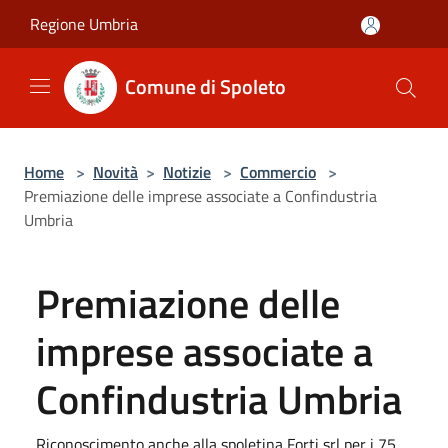
Salta al contenuto principale
Regione Umbria
Comune di Spoleto
Home
>
Novità
>
Notizie
>
Commercio
>
Premiazione delle imprese associate a Confindustria
Umbria
Premiazione delle
imprese associate a
Confindustria Umbria
Riconoscimento anche alla spoletina Forti srl per i 75