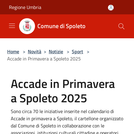
Salta al contenuto principale
Regione Umbria
Comune di Spoleto
Home
>
Novità
>
Notizie
>
Sport
>
Accade in Primavera a Spoleto 2025
Accade in Primavera
a Spoleto 2025
Sono circa 70 le iniziative inserite nel calendario di
Accade in primavera a Spoleto, il cartellone organizzato
dal Comune di Spoleto in collaborazione con le
associazioni, istituzioni culturali cittadine e operatori