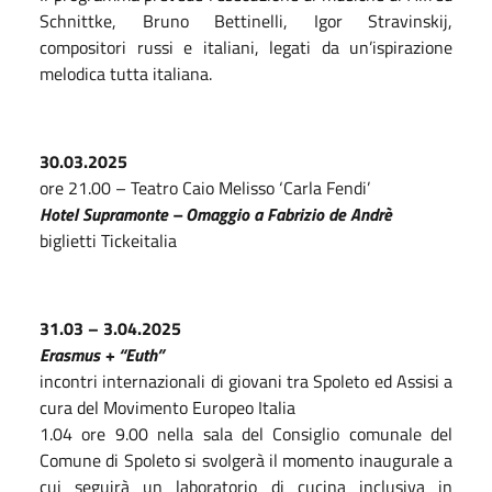
Schnittke, Bruno Bettinelli, Igor Stravinskij,
compositori russi e italiani, legati da un’ispirazione
melodica tutta italiana.
30.03.2025
ore 21.00 – Teatro Caio Melisso ‘Carla Fendi’
H
otel
S
upramonte –
O
maggio a
F
abrizio de
A
ndr
è
biglietti Tickeitalia
31.03 – 3.04.2025
Erasmus + “Euth”
incontri internazionali di giovani tra Spoleto ed Assisi a
cura del Movimento Europeo Italia
1.04 ore 9.00 nella sala del Consiglio comunale del
Comune di Spoleto si svolgerà il momento inaugurale a
cui seguirà un laboratorio di cucina inclusiva in