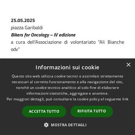
25.05.2025
piazza Garibaldi
Bikers
for O
ncology –
IV edizione
a cura dell’Associazione di volontariato “Ali Bianche
odv”
×
Informazioni sui cookie
30.05 – 2.06.2025
Questo sito web utilizza cookie tecnici e assimilati strettamente
Piacere divino
necessari al corretto funzionamento e alla navigazione del sito,
Un evento che coinvolgerà gli amanti del vino in un
nonché un cookie tecnico analitico al solo fine di elaborare
informazioni statistiche, aggregate e anonime.
viaggio alla scoperta delle eccellenze vinicole e delle
Per maggiori dettagli, può consultare la cookie policy al seguente
link
bellezze dei luoghi più significativi del centro storico di
Spoleto
RIFIUTA TUTTO
ACCETTA TUTTO
info
www.piaceredivinospoleto.it
MOSTRA DETTAGLI