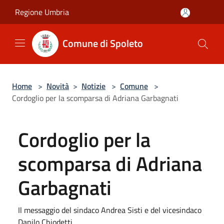
Salta al contenuto principale
Regione Umbria
Comune di Spoleto
Home
>
Novità
>
Notizie
>
Comune
>
Cordoglio per la scomparsa di Adriana Garbagnati
Cordoglio per la
scomparsa di Adriana
Garbagnati
Il messaggio del sindaco Andrea Sisti e del vicesindaco
Danilo Chiodetti