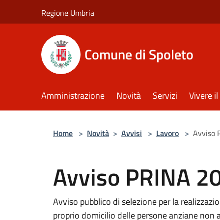
Salta al contenuto principale
Regione Umbria
Comune di Spoleto
Amministrazione
Novità
Servizi
Vivere 
Home
>
Novità
>
Avvisi
>
Lavoro
>
Avviso 
Avviso PRINA 2
Avviso pubblico di selezione per la realizzazi
proprio domicilio delle persone anziane non 