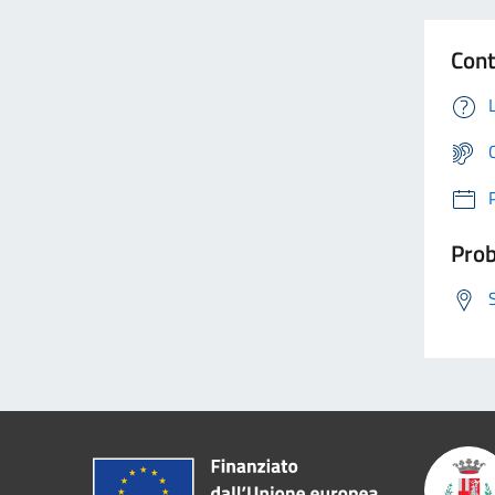
Cont
Prob