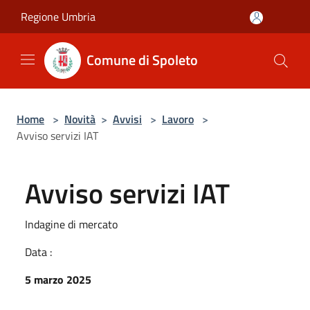
Salta al contenuto principale
Regione Umbria
Comune di Spoleto
Home
>
Novità
>
Avvisi
>
Lavoro
>
Avviso servizi IAT
Avviso servizi IAT
Indagine di mercato
Data :
5 marzo 2025