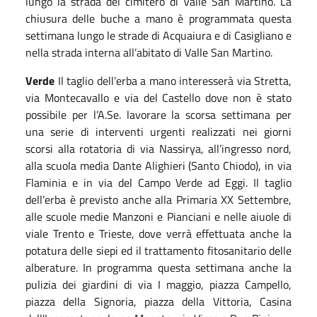
lungo la strada del cimitero di Valle San Martino.
La
chiusura delle buche a mano è programmata questa
settimana
lungo le strade di Acquaiura e di Casigliano e
nella strada interna all’abitato di Valle San Martino.
Verde
Il taglio dell’erba a mano
interesserà
via Stretta,
via Montecavallo e via del Castello dove non è stato
possibile per l’A.Se. lavorare la scorsa settimana per
una serie di interventi urgenti
realizzati nei giorni
scorsi
a
lla rotatoria di via Nassirya, all’ingresso nord,
alla scuola media Dante Alighieri (Santo Chiodo), in via
Flaminia e in via del Campo Verde ad Eggi. Il taglio
dell’erba è previsto anche alla Primaria XX Settembre,
alle scuole medie Manzoni e Pianciani e nelle aiuole di
viale Trento e Trieste, dove verrà effettuata anche la
potatura delle siepi ed il trattamento fitosanitario delle
alberature. In programma questa settimana anche la
pulizia dei giardini di via I maggio, piazza Campello,
piazza della Signoria, piazza della Vittoria, Casina