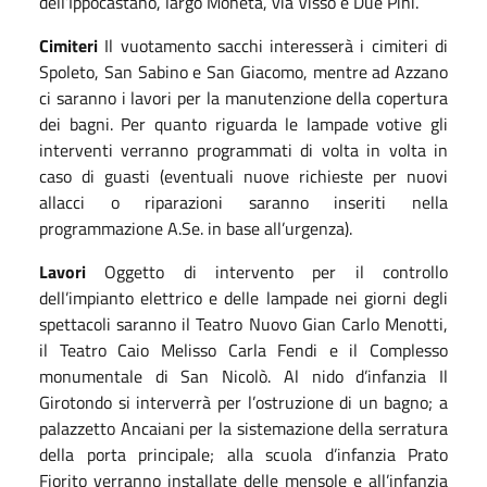
dell’Ippocastano, largo Moneta, via Visso e Due Pini.
Cimiteri
Il vuotamento sacchi interesserà i cimiteri di
Spoleto, San Sabino e San Giacomo, mentre ad Azzano
ci saranno i lavori per la manutenzione della copertura
dei bagni. Per quanto riguarda le lampade
votive
gli
interventi verranno programmati di volta in volta
in
caso di guasti (eventuali nuove richieste per nuovi
allacci o riparazioni saranno inserit
i nella
programmazione A.Se.
in base all’urgenza).
Lavori
Oggetto di intervent
o
per
il
controllo
dell’impianto elettrico e delle lampade nei giorni degli
spettacoli
saranno il Teatro Nuovo Gian Carlo Menotti,
il Teatro Caio Melisso Carla Fendi e il Complesso
monumentale di San Nicolò.
Al nido d’infanzia Il
Girotondo si interverrà per l’ostruzione di un bagno; a
palazzetto Ancaiani per la sistemazione della serratura
della porta principale; alla scuola d’infanzia Prato
Fiorito verranno installate delle mensole e all’infanzia