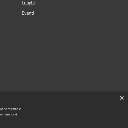
Luoghi
Eventi
×
nzionamento e
nformazioni