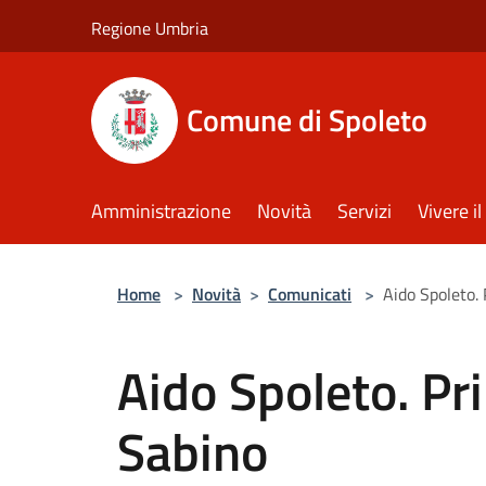
Salta al contenuto principale
Regione Umbria
Comune di Spoleto
Amministrazione
Novità
Servizi
Vivere 
Home
>
Novità
>
Comunicati
>
Aido Spoleto.
Aido Spoleto. Pr
Sabino