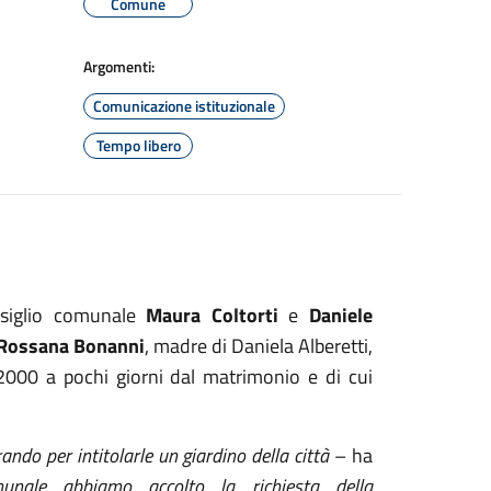
Comune
Argomenti:
Comunicazione istituzionale
Tempo libero
onsiglio comunale
Maura Coltorti
e
Daniele
Rossana Bonanni
, madre di Daniela Alberetti,
 2000 a pochi giorni dal matrimonio e di cui
orando per
intitola
rle
un giardino
della città
– ha
munale
abbiamo accolto la richiesta della