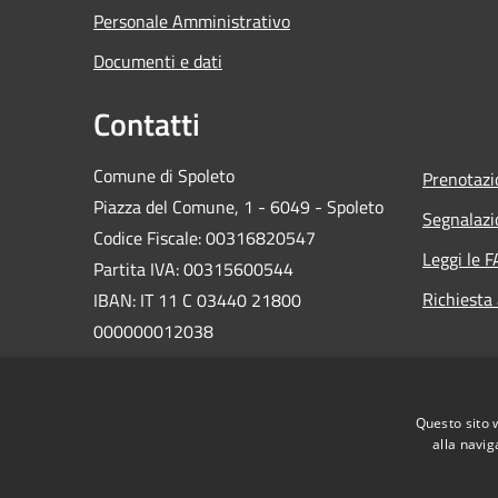
Personale Amministrativo
Documenti e dati
Contatti
Comune di Spoleto
Prenotaz
Piazza del Comune, 1 - 6049 - Spoleto
Segnalazi
Codice Fiscale: 00316820547
Leggi le 
Partita IVA: 00315600544
Richiesta
IBAN: IT 11 C 03440 21800
000000012038
PEC:
comune.spoleto@postacert.umbria.it
Questo sito 
Centralino Unico: 0743 2181
alla navig