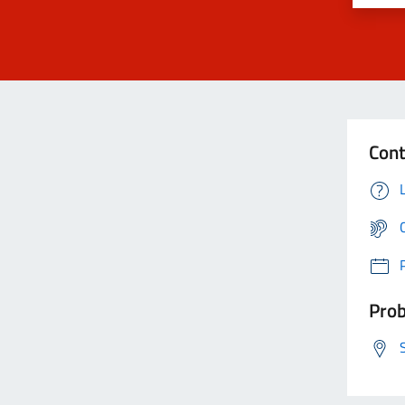
Cont
Prob