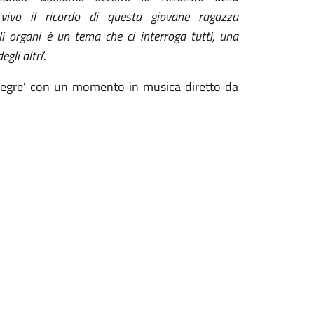
vivo il ricordo di questa giovane ragazza
li organi
è un tema che ci interroga tutti,
una
d
egli
altri
’.
iallegre’ con un momento in musica diretto da